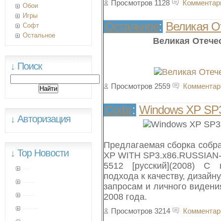
Просмотров 1128
Комментар
Обои
Игры
Великая От
Остальное
:
Софт
Остальное
Великая Отечес
↓ Поиск
Просмотров 2559
Комментар
Windows XP SP3 
Софт
:
↓ Авторизация
Предлагаемая сборка соб
↓ Top Новости
XP WITH SP3.x86.RUSSIAN-
5512 [русский](2008) С
101 - Trance Anthems
подхода к качеству, дизайн
запросам и личного виден
Самые красивые машины мира!
2008 года.
DirectX 10 RC2 PreFix 3 for windows XP
Просмотров 3214
Комментар
Windows XP SP3 5512 Ruvarez &Putnik Edition