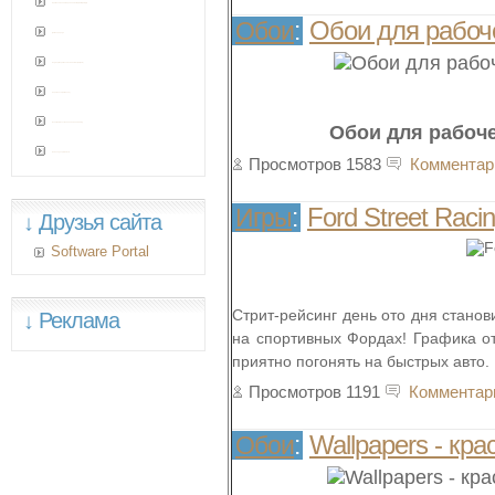
Прикольные анимированные картинки (10 штук)
Обои для рабоче
Обои
:
Дикая природа
Подборка прикольных животных (52 фото)
Papa Roach (13 клипов)
Великая Отечественная война: 1945 год
Обои для рабоче
шаблон дле pro-warez.ru
Просмотров 1583
Комментар
Ford Street Raci
Игры
:
↓ Друзья сайта
Software Portal
Стрит-рейсинг день ото дня станов
↓ Реклама
на спортивных Фордах! Графика от
приятно погонять на быстрых авто.
Просмотров 1191
Комментар
Wallpapers - кр
Обои
: