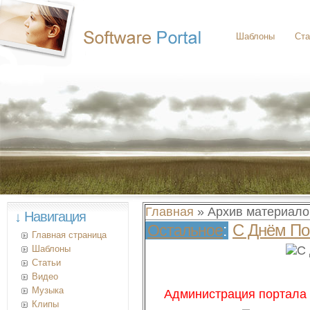
Шаблоны
Ста
Главная
»
Архив материало
↓ Навигация
С Днём По
Остальное
:
Главная страница
Шаблоны
Статьи
Видео
Музыка
Администрация портала
Клипы