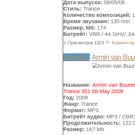
Дата выпуска:
08/05/08
Стиль:
Trance
Количество композиций:
1
Время звучания:
135 min
Размер, Мб:
174
Битрейт:
VBR / 44.1kHz/ Joi
Просмотров 1323
Комментар
Armin van Buu
Музыка
:
Название:
Armin van Buuren
Trance 351 08 May 2008
Год:
2008
Жанр:
Trance
Формат:
MP3
Битрейт аудио:
MP3 / CBR1
Продолжительность:
122:
Размер:
167 Mb