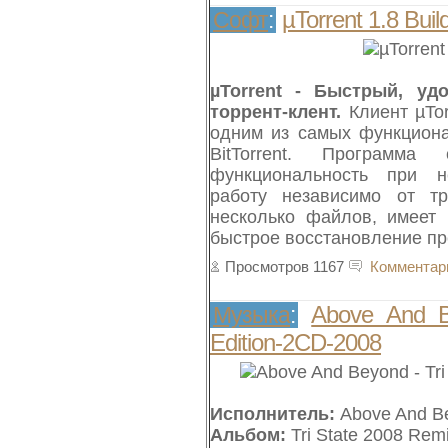
µTorrent 1.8 Bui
Софт
:
µTorrent - Быстрый, уд
торрент-клент.
Клиент µTor
одним из самых функцион
BitTorrent. Программ
функциональность при н
работу независимо от тр
несколько файлов, имеет 
быстрое восстановление пре
Просмотров 1167
Комментар
Above And B
Музыка
:
Edition-2CD-2008
Исполнитель:
Above And B
Альбом:
Tri State 2008 Rem