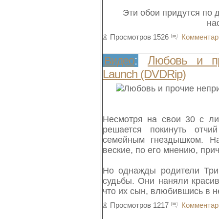
Эти обои придутся по 
на
Просмотров 1526
Комментар
Любовь и про
Видео
:
Launch (DVDRip)
Несмотря на свои 30 с ли
решается покинуть отчи
семейным гнездышком. На
веские, по его мнению, при
Но однажды родители Трип
судьбы. Они наняли красив
что их сын, влюбившись в н
Просмотров 1217
Комментар