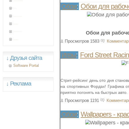
Прикольные анимированные картинки (10 штук)
Обои для рабоче
Обои
:
Дикая природа
Подборка прикольных животных (52 фото)
Papa Roach (13 клипов)
Обои для рабоче
Великая Отечественная война: 1945 год
Просмотров 1583
Комментар
шаблон дле pro-warez.ru
Ford Street Raci
Игры
:
↓ Друзья сайта
Software Portal
Стрит-рейсинг день ото дня станов
↓ Реклама
на спортивных Фордах! Графика от
приятно погонять на быстрых авто.
Просмотров 1191
Комментар
Wallpapers - кр
Обои
: