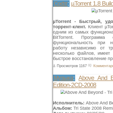
µTorrent 1.8 Bui
Софт
:
µTorrent - Быстрый, уд
торрент-клент.
Клиент µTor
одним из самых функцион
BitTorrent. Программ
функциональность при н
работу независимо от тр
несколько файлов, имеет 
быстрое восстановление пре
Просмотров 1167
Комментар
Above And B
Музыка
:
Edition-2CD-2008
Исполнитель:
Above And B
Альбом:
Tri State 2008 Rem