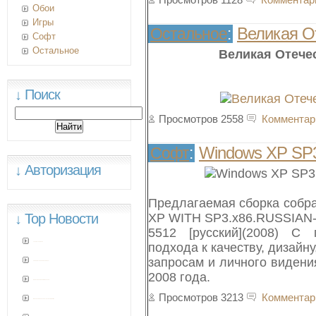
Обои
Игры
Великая От
Остальное
:
Софт
Остальное
Великая Отечес
↓ Поиск
Просмотров 2558
Комментар
Windows XP SP3 
Софт
:
↓ Авторизация
Предлагаемая сборка соб
↓ Top Новости
XP WITH SP3.x86.RUSSIAN-
5512 [русский](2008) С
подхода к качеству, дизайн
101 - Trance Anthems
запросам и личного виден
Самые красивые машины мира!
2008 года.
DirectX 10 RC2 PreFix 3 for windows XP
Просмотров 3213
Комментар
Windows XP SP3 5512 Ruvarez &Putnik Edition