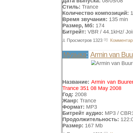
Дата выпуска:
08/05/08
Стиль:
Trance
Количество композиций:
1
Время звучания:
135 min
Размер, Мб:
174
Битрейт:
VBR / 44.1kHz/ Joi
Просмотров 1323
Комментар
Armin van Buu
Музыка
:
Название:
Armin van Buuren
Trance 351 08 May 2008
Год:
2008
Жанр:
Trance
Формат:
MP3
Битрейт аудио:
MP3 / CBR1
Продолжительность:
122:
Размер:
167 Mb