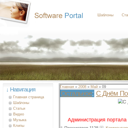
Шаблоны
Ста
Главная
»
2008
»
Май
»
09
↓ Навигация
С Днём По
Остальное
:
Главная страница
Шаблоны
Статьи
Видео
Администрация портала
Музыка
Клипы
Просмотров 1128
Комментар